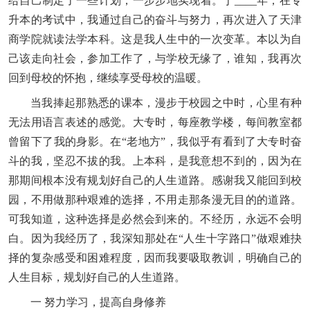
给自己制定了一些计划，一步步地实现着。于____年，在专
升本的考试中，我通过自己的奋斗与努力，再次进入了天津
商学院就读法学本科。这是我人生中的一次变革。本以为自
己该走向社会，参加工作了，与学校无缘了，谁知，我再次
回到母校的怀抱，继续享受母校的温暖。
当我捧起那熟悉的课本，漫步于校园之中时，心里有种
无法用语言表述的感觉。大专时，每座教学楼，每间教室都
曾留下了我的身影。在“老地方”，我似乎有看到了大专时奋
斗的我，坚忍不拔的我。上本科，是我意想不到的，因为在
那期间根本没有规划好自己的人生道路。感谢我又能回到校
园，不用做那种艰难的选择，不用走那条漫无目的的道路。
可我知道，这种选择是必然会到来的。不经历，永远不会明
白。因为我经历了，我深知那处在“人生十字路口”做艰难抉
择的复杂感受和困难程度，因而我要吸取教训，明确自己的
人生目标，规划好自己的人生道路。
一 努力学习，提高自身修养