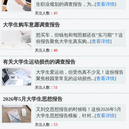
生职业规划的调查报告，为...[
查看详情
]
关注人数：
45
大学生购车意愿调查报告
想买车，但钱包和驾照都还在“实习期”？这
份报告聚焦大学生真实购...[
查看详情
]
关注人数：
40
有关大学生运动损伤的调查报告
大学生爱运动，但受伤真不少见！这份报告
聚焦校园里常见的运动损伤...[
查看详情
]
关注人数：
51
2026年5月大学生思想报告
又到交思想报告的时候啦！这份2026年5月
大学生思想报告模板，针对...[
查看详情
]
关注人数：
53