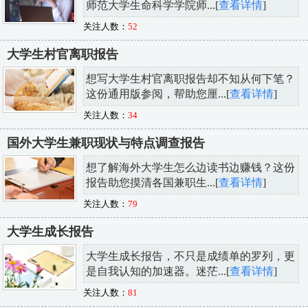
师范大学生命科学学院师...[
查看详情
]
关注人数：
52
大学生村官离职报告
想写大学生村官离职报告却不知从何下笔？
这份通用版参阅，帮助您厘...[
查看详情
]
关注人数：
34
国外大学生兼职现状与特点调查报告
想了解海外大学生怎么边读书边赚钱？这份
报告助您摸清各国兼职生...[
查看详情
]
关注人数：
79
大学生成长报告
大学生成长报告，不只是成绩单的罗列，更
是自我认知的加速器。迷茫...[
查看详情
]
关注人数：
81