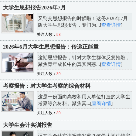
大学生思想报告2026年7月
又到交思想报告的时候啦！这份2026年7月
版大学生思想报告，专门为...[
查看详情
]
关注人数：
98
2026年6月大学生思想报告：传递正能量
这期思想报告，针对大学生群体反复推敲，
聚焦青年成长中的真实困惑...[
查看详情
]
关注人数：
39
考察报告：对大学生考察的综合材料
这是一份面向高校和用人单位打造的大学生
考察综合材料。聚焦真...[
查看详情
]
关注人数：
80
大学生会计实训报告
还在为会计实训报告发愁？这份大学生特定