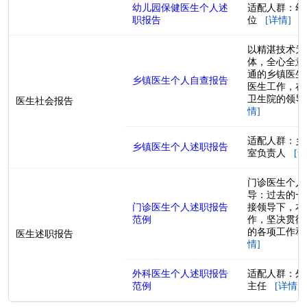
幼儿园保健医生个人述
适配人群：幼
职报告
位
[详情]
以精湛技术为
体，全心全意
通的乡镇医生
乡镇医生个人自查报告
医生工作，在
卫生院的领导下
医生社会报告
情]
适配人群：乡
乡镇医生个人述职报告
室负责人
[详
门诊医生个人
导：过去的一
门诊医生个人述职报告
接领导下，本
范例
作，坚决贯彻
的各项工作和
医生述职报告
情]
外科医生个人述职报告
适配人群：外
范例
主任
[详情]