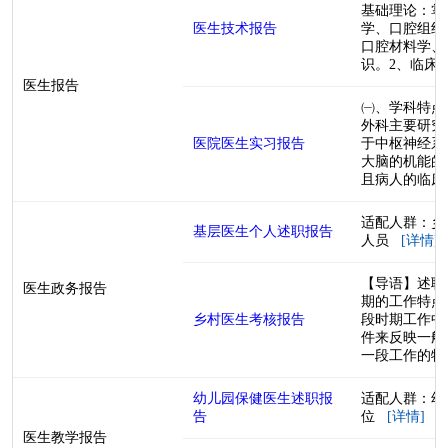
基础理论：掌
医生技术报告
学、口腔组织
口腔材料学、
识。2、临床医
医生报告
㈠、学科特点
外科主要研究
医院医生实习报告
于中枢神经系
大脑的机能的
且病人的临床症
适配人群：乡
基层医生个人述职报告
人员
[详情]
【导语】述职
医生政务报告
期的工作特点
乡村医生考核报告
段时期工作中
件来反映一般
一段工作的特色
幼儿园保健医生述职报
适配人群：幼
告
位
[详情]
医生教学报告