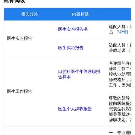
延伸阅读
相关分类
内容标题
适配人群：远
医生实习报告书
员
[详情]
医生实习报告
适配人群：药
医生实习报告
带教老师
[详
考评组的各位
牙科工作二十几
口腔科医生年终述职报
腔执业助理医
告样本
师资格后，我
工作，因为医生
医生工作报告
尊敬的领导：
候向医院提出
医生个人辞职报告
您表达我深深
能尊重我这个
辞职决定。我在
一、专业理论