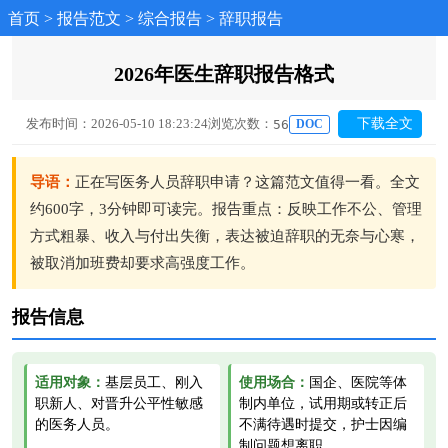
首页
>
报告范文
>
综合报告
>
辞职报告
2026年医生辞职报告格式
发布时间：2026-05-10 18:23:24
浏览次数：
下载全文
56
DOC
导语：
正在写医务人员辞职申请？这篇范文值得一看。全文
约600字，3分钟即可读完。报告重点：反映工作不公、管理
方式粗暴、收入与付出失衡，表达被迫辞职的无奈与心寒，
被取消加班费却要求高强度工作。
报告信息
适用对象：
基层员工、刚入
使用场合：
国企、医院等体
职新人、对晋升公平性敏感
制内单位，试用期或转正后
的医务人员。
不满待遇时提交，护士因编
制问题想离职。