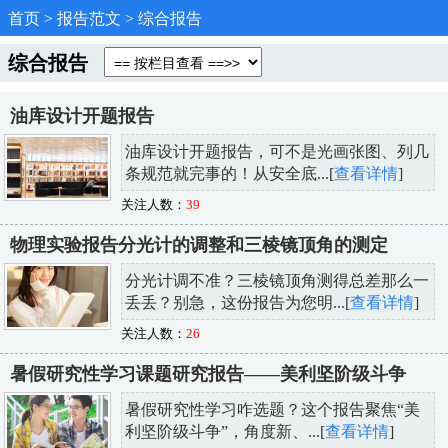
首页
>
报告范文
>
综合报告
综合报告
油库设计开题报告
油库设计开题报告，可不是光画张图、列几
条规范就完事的！从安全底...[
查看详情
]
关注人数：
39
物理实验报告分光计的调整和三棱镜顶角的测定
分光计调不准？三棱镜顶角测得总差那么一
丢丢？别急，这份报告为您明...[
查看详情
]
关注人数：
26
暑假研究性学习课题研究报告——美利坚阶级斗争
暑假研究性学习咋选题？这个报告聚焦“美
利坚阶级斗争”，角度新、...[
查看详情
]