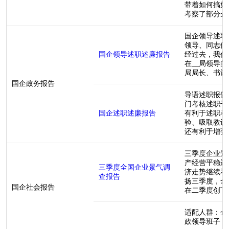
带着如何搞好
考察了部分企业
国企领导述职
领导、同志们
国企领导述职述廉报告
经过去，我作
在__局领导
局局长、书记殷
国企政务报告
导语述职报告
门考核述职干
国企述职述廉报告
有利于述职者
验、吸取教训
还有利于增强民
三季度企业景
产经营平稳运
三季度全国企业景气调
济走势继续看
查报告
扬三季度，全国
国企社会报告
在二季度创下新
适配人群：企
政领导班子