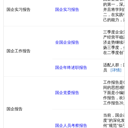
的第一，深入
国企实习报告
国企实习报告
并且将学到的
二，在实践中
己的能力，进而
三季度企业景
产经营平稳运
全国企业报告
济走势继续看
扬三季度，全国
国企工作报告
在二季度创下新
适配人群：国
国企年终述职报告
员
[详情]
工作报告是领
间的思想感情
国企党委报告
下面是小编搜
作报告，欢迎
工作报告20__年
国企报告
当前，国企改
度”的深化发
国企人员考察报告
何“规范”似