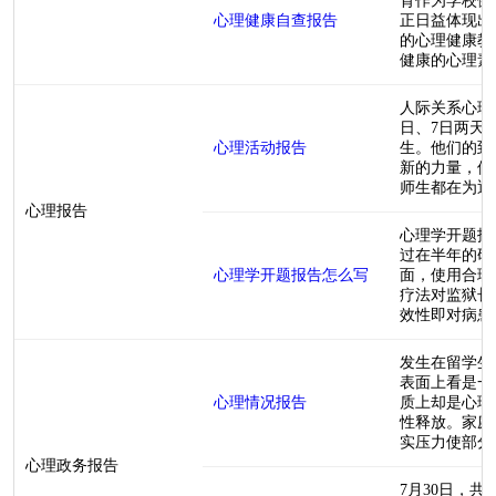
育作为学校健
心理健康自查报告
正日益体现出
的心理健康教
健康的心理素质
人际关系心理
日、7日两天
心理活动报告
生。他们的到
新的力量，使
师生都在为迎新
心理报告
心理学开题报
过在半年的研
心理学开题报告怎么写
面，使用合理
疗法对监狱长
效性即对病患情
发生在留学生
表面上看是一
心理情况报告
质上却是心理
性释放。家庭
实压力使部分留
心理政务报告
7月30日，共