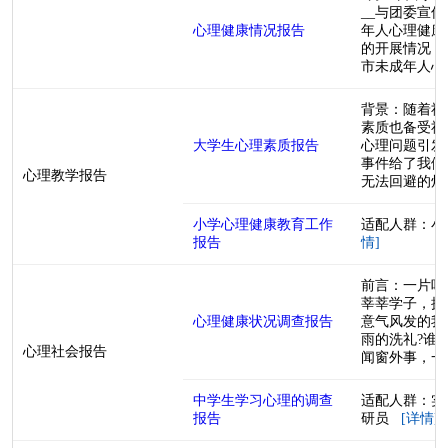
__与团委宣
心理健康情况报告
年人心理健康
的开展情况，
市未成年人心理
背景：随着社
素质也备受社
大学生心理素质报告
心理问题引发
事件给了我们
心理教学报告
无法回避的烦恼
小学心理健康教育工作
适配人群：小
报告
情]
前言：一片叶
莘莘学子，拥
心理健康状况调查报告
意气风发的我
雨的洗礼?谁
心理社会报告
闻窗外事，一心
中学生学习心理的调查
适配人群：实
报告
研员
[详情]