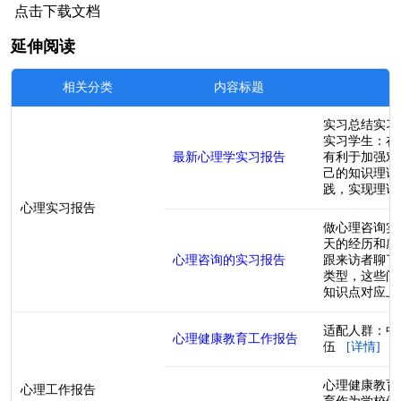
点击下载文档
延伸阅读
相关分类
内容标题
实习总结实习
实习学生：在
最新心理学实习报告
有利于加强对
己的知识理论
践，实现理论与
心理实习报告
做心理咨询实
天的经历和感
心理咨询的实习报告
跟来访者聊了
类型，这些问
知识点对应上了
适配人群：中
心理健康教育工作报告
伍
[详情]
心理健康教育
心理工作报告