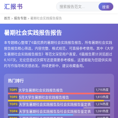
汇报书
搜索
首页
>
报告专题
>
暑期社会实践报告报告
暑期社会实践报告报告
本专题精心整理了6篇优质的暑期社会实践报告报告，所有暑期社会实践
报告报告精心筛选，内容完整、格式规范，可直接参考使用。其中《大学
生暑期社会实践报告报告》等范文深受用户喜爱，6篇报告累计浏览超过
6,107次。无论您是初次撰写还是需要参考模板，这里都能为您提供实用
的写作指导和灵感启发。持续更新中，建议收藏备用。
热门排行
大学生暑期社会实践报告报告
TOP1
1,715热度
5月大学生暑期社会实践报告报告
TOP2
1,613热度
大学生暑期社会实践报告及社会实践报告鉴定表
TOP3
1,274热度
大学生暑期社会实践报告及社会实践报告鉴定表
TOP4
1,091热度