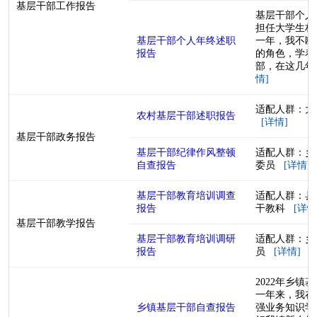
基层干部工作报告
基层干部个人
担任大学生村
基层干部个人年终述职
一年，我不断
报告
的角色，学着
部，在这几年工
情]
适配人群：大
农村基层干部述职报告
[详情]
基层干部政务报告
基层干部纪律作风整顿
适配人群：乡
自查报告
委员
[详情]
基层干部教育培训调查
适配人群：县
报告
干教科
[详情
基层干部教学报告
基层干部教育培训调研
适配人群：乡
报告
员
[详情]
2022年乡镇
一年来，我在
乡镇基层干部自查报告
强业务知识学