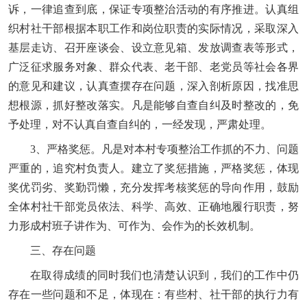
诉，一律追查到底，保证专项整治活动的有序推进。认真组
织村社干部根据本职工作和岗位职责的实际情况，采取深入
基层走访、召开座谈会、设立意见箱、发放调查表等形式，
广泛征求服务对象、群众代表、老干部、老党员等社会各界
的意见和建议，认真查摆存在问题，深入剖析原因，找准思
想根源，抓好整改落实。凡是能够自查自纠及时整改的，免
予处理，对不认真自查自纠的，一经发现，严肃处理。
3、严格奖惩。凡是对本村专项整治工作抓的不力、问题
严重的，追究村负责人。建立了奖惩措施，严格奖惩，体现
奖优罚劣、奖勤罚懒，充分发挥考核奖惩的导向作用，鼓励
全体村社干部党员依法、科学、高效、正确地履行职责，努
力形成村班子讲作为、可作为、会作为的长效机制。
三、存在问题
在取得成绩的同时我们也清楚认识到，我们的工作中仍
存在一些问题和不足，体现在：有些村、社干部的执行力有