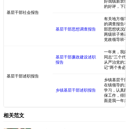
好我镇新农保
的好评，下面是
基层干部社会报告
有关地方领导
的调查报告有
基层干部思想调查报告
部思想状况的
两级班子将进
党政领导班子建
一年来，我始
基层干部廉政建设述职
同志“三个代
报告
从严治党的方
记“两个务必&rd
基层干部述职报告
乡镇基层干部
在镇领导的关
乡镇基层干部述职报告
学习，认真配
保工作，得到
面是我一年来的
相关范文