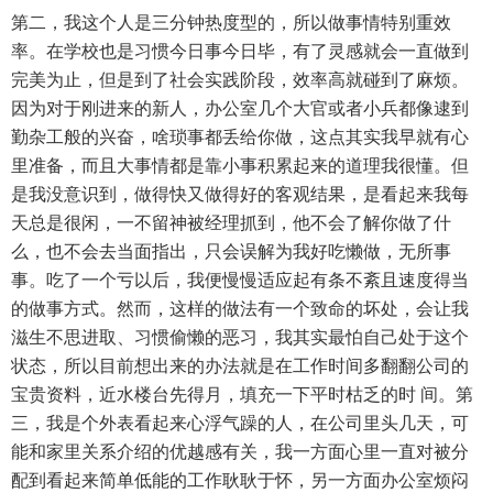
第二，我这个人是三分钟热度型的，所以做事情特别重效
率。在学校也是习惯今日事今日毕，有了灵感就会一直做到
完美为止，但是到了社会实践阶段，效率高就碰到了麻烦。
因为对于刚进来的新人，办公室几个大官或者小兵都像逮到
勤杂工般的兴奋，啥琐事都丢给你做，这点其实我早就有心
里准备，而且大事情都是靠小事积累起来的道理我很懂。但
是我没意识到，做得快又做得好的客观结果，是看起来我每
天总是很闲，一不留神被经理抓到，他不会了解你做了什
么，也不会去当面指出，只会误解为我好吃懒做，无所事
事。吃了一个亏以后，我便慢慢适应起有条不紊且速度得当
的做事方式。然而，这样的做法有一个致命的坏处，会让我
滋生不思进取、习惯偷懒的恶习，我其实最怕自己处于这个
状态，所以目前想出来的办法就是在工作时间多翻翻公司的
宝贵资料，近水楼台先得月，填充一下平时枯乏的时 间。第
三，我是个外表看起来心浮气躁的人，在公司里头几天，可
能和家里关系介绍的优越感有关，我一方面心里一直对被分
配到看起来简单低能的工作耿耿于怀，另一方面办公室烦闷