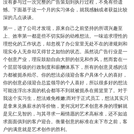
没有参与过一次完整的广告策划到执行过程，不免有些遗
憾。下面基于这一个月的实习体会，就我感触或者获益比较
深的几点谈谈。
第一，进了公司才发现，原来自己之前坚持的所谓兴趣至
上、效率第一都是些不切实际的幼稚想法。一味追求理性的
理想化的工作状态，却忽视了办公室里无处不在的潜规则和
现实令人无奈却又得甘之如怡的状态。虽然说广告行业是一
个创意产业，理应鼓励自由大胆的创见和作风，然而套在一
个层层等级的行政制度和薪酬体系下，所有的创意灵感的活
力都被扼杀殆尽。你的想法必须迎合客户具体个人的喜好，
你的创意必须迎合总监领导的个人喜好，所以很多好的想法
可能连浮出水面的机会都等不到就被扼杀在摇篮里了。对于
我这个实习生，想法难免稚嫩;而对于正式员工，想法其实只
是拿来兑换薪水的等价物，更何况对艺术创意本身的理解就
是见仁见智的，与其寻求一厢情愿的艺术高标准，还不如追
求面面俱到的客户迎合。衡量创意的标准在未下市之前，客
户的满意就是艺术创作的胜利。