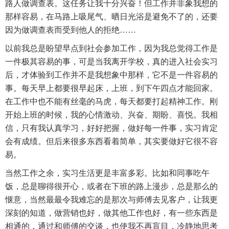
路人做调查表。这任务让我十分兴奋！但工作并非象我想的
那样容易，在马路上吸尾气、晒日光浴是避免不了的，还要
因为做调查表而受到他人的拒绝……
以前我总是盼望早点到社会参加工作，因为我总觉得工作是
一件极其容易的事，可是当我离开学校，真的进入社会实习
后，才体验到工作并不是我想象中那样，它不是一件容易的
事。每天早上都要很早起床，上班，到下午四点才能回家。
在工作中也不能有丝毫的马虎，每天都要打起精神工作。刚
开始上班的时候，我的心情激动、兴奋、期盼、喜悦。我相
信，只有我认真学习，好好把握，做好每一件事，实习肯定
会有成绩。但后来很多东西看着简单，其实要做好它很不容
易。
当然工作之余，实习生活更是丰富多彩。比如和同事吃午
饭，总是聊得很开心，或者在下班的路上漫步，总是那么的
惬意，当然最最令我难忘的是那次与师傅去见客户，让我更
深刻的知道，做营销也好，做其他工作也好，有一些东西是
相通的，通过和师傅的交谈，也使我不再盲目，冷静地思考