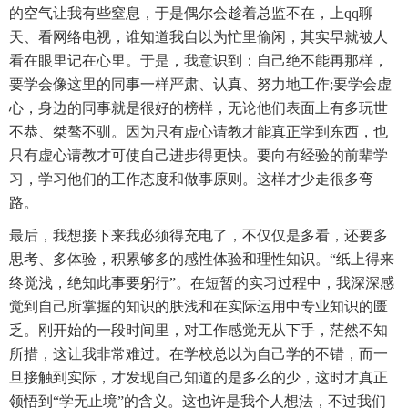
的空气让我有些窒息，于是偶尔会趁着总监不在，上qq聊
天、看网络电视，谁知道我自以为忙里偷闲，其实早就被人
看在眼里记在心里。于是，我意识到：自己绝不能再那样，
要学会像这里的同事一样严肃、认真、努力地工作;要学会虚
心，身边的同事就是很好的榜样，无论他们表面上有多玩世
不恭、桀骜不驯。因为只有虚心请教才能真正学到东西，也
只有虚心请教才可使自己进步得更快。要向有经验的前辈学
习，学习他们的工作态度和做事原则。这样才少走很多弯
路。
最后，我想接下来我必须得充电了，不仅仅是多看，还要多
思考、多体验，积累够多的感性体验和理性知识。“纸上得来
终觉浅，绝知此事要躬行”。在短暂的实习过程中，我深深感
觉到自己所掌握的知识的肤浅和在实际运用中专业知识的匮
乏。刚开始的一段时间里，对工作感觉无从下手，茫然不知
所措，这让我非常难过。在学校总以为自己学的不错，而一
旦接触到实际，才发现自己知道的是多么的少，这时才真正
领悟到“学无止境”的含义。这也许是我个人想法，不过我们