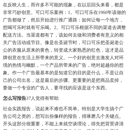
在反映人生，而许多不可能的现象，在以后回头来看，都是
非常巧妙创意。可口可乐案例：1。可口可乐在1960年该做的
广告都做了，然后开始进行推广通路：如何让每一个地方，
想喝可乐时就有可乐喝。2。可口可乐根据不同的渠道去调整
配送方法。当渠道都有了，该如何去做和消费者有意义的相
关广告活动或节目。像是在圣诞节时，可口可乐把圣诞老公
公的衣服从原来的黄色，转变成大家熟悉的红色，这才是品
牌创意在生活上所带来的意义。一个好的创意去激发人对环
境的热情与幽默，一个产品所带来的广告，绝对超越你的想
象。作一个广告最基本的是知道它的目的是什么，不是让自
己的公司出名，这是最后的步骤。更重要的是把商品卖掉，
要做一个专业的广告人，要寻找的应该是这个东西。
怎么写报告
37
人觉得有帮助
社会实践报告，说起来不难也不简单。特别是大学生搞个广
告公司之类的，想写出份像样的报告，得琢磨几个关键点。
开头这部分很重要，不能上来就空谈理论，得先把背景讲清