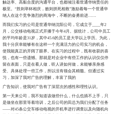
触达率、高黏合度的沟通平台，也都倾注着世通华纳责任的
极至。“胜则举杯相庆，败则拼死相救”激励着每一个世通华
纳人在这个竞争激烈的商海中，不断的奋勇前进……
而我们实习的公司是世通华纳沈阳公司，它成立于____年2
月，公交移动电视正式开播于今年4月。据统计，公司中员工
的平均年龄是31岁，其中45.6的员工是大学以上学历。为此，
我十分庆幸能够有在这样一个充满活力的公司实习的机会，
使我能真正的开阔了眼界。在实习的过程中，既有收获的喜
悦，也有一些遗憾。那就是对企业中有些工作的认识仅仅停
留在表面，只是在看人做，听人讲如何做，未能够亲身感
受、具体处理一些工作，所以没有领会其精髓。但通过实
习，加深了我对广告的理解，丰富了我的
广告知识，使我对广告有了深层次的感性和理性认识。
第一天来公司，我不知道该做些什么，什么也插不上手，只
是做坐在那里等着培训，之后公司的田总为我们分配了任务
——对45条公交车移动电视的开机率进行调查以及向随机向